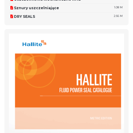
Sznury uszczelniające
1.08 M
DRY SEALS
2.66 M