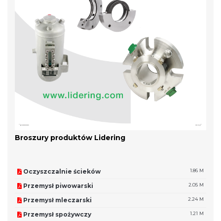
Broszury produktów Lidering
Oczyszczalnie ścieków
1.86 M
Przemysł piwowarski
2.05 M
Przemysł mleczarski
2.24 M
Przemysł spożywczy
1.21 M