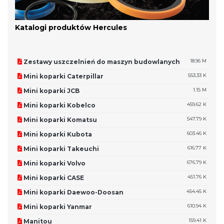
Katalogi produktów Hercules
Zestawy uszczelnień do maszyn budowlanych
18.96 M
Mini koparki Caterpillar
553.33 K
Mini koparki JCB
1.15 M
Mini koparki Kobelco
459.62 K
Mini koparki Komatsu
547.79 K
Mini koparki Kubota
603.46 K
Mini koparki Takeuchi
616.77 K
Mini koparki Volvo
676.79 K
Mini koparki CASE
451.76 K
Mini koparki Daewoo-Doosan
454.45 K
Mini koparki Yanmar
610.94 K
Manitou
159.41 K