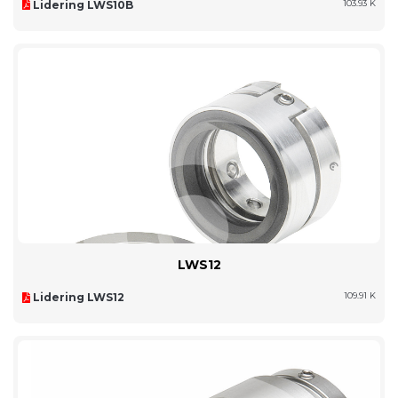
Lidering LWS10B
103.93 K
LWS12
Lidering LWS12
109.91 K