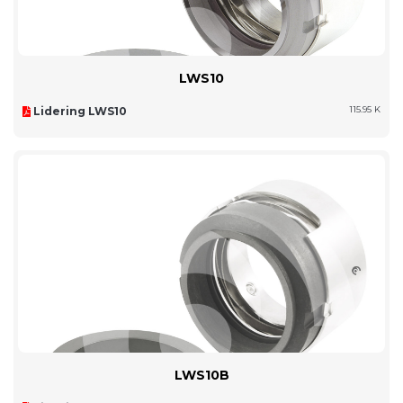
LWS10
Lidering LWS10
115.95 K
LWS10B